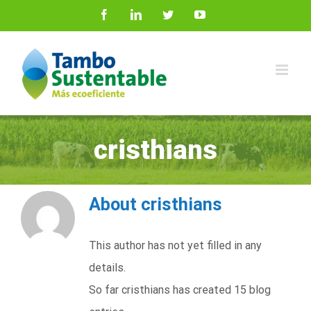
Skip
Facebook
LinkedIn
Twitter
YouTube
to
content
cristhians
About
cristhians
This author has not yet filled in any
details.
So far cristhians has created 15 blog